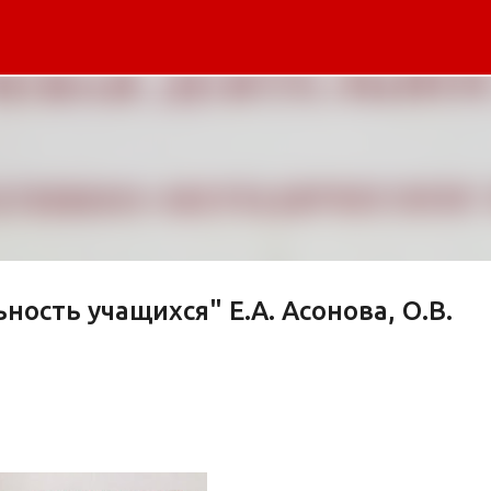
К основному контенту
ость учащихся" Е.А. Асонова, О.В.