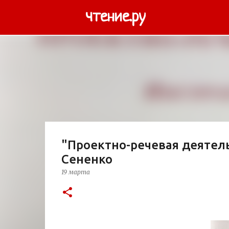
чтение.ру
"Проектно-речевая деятельн
Сененко
19 марта