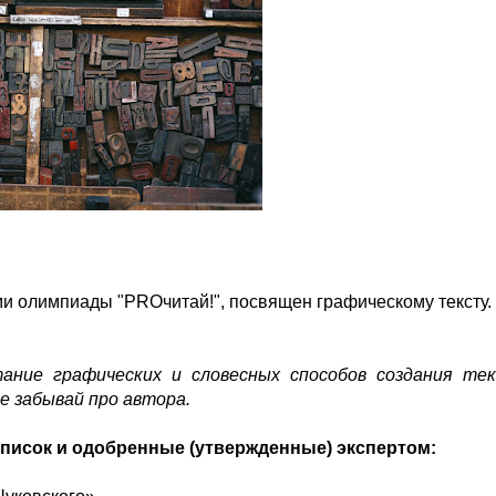
ми олимпиады "PROчитай!", посвящен графическому тексту.
тание графических и словесных способов создания тек
не забывай про автора.
список и одобренные (утвержденные) экспертом: