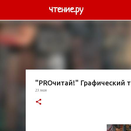
чтение.ру
"PROчитай!" Графический т
23 мая