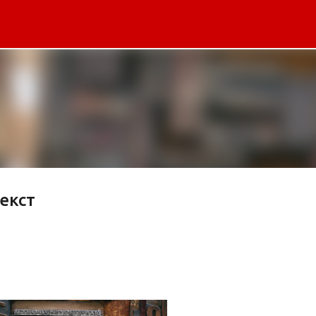
К основному контенту
екст