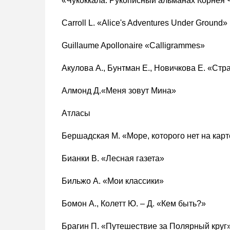
«Чукоккала. Рукописный альманах Корнея 
Carroll L. «Alice's Adventures Under Ground»
Guillaume Apollonaire «Calligrammes»
Акулова А., Бунтман Е., Новичкова Е. «Стр
Алмонд Д.«Меня зовут Мина»
Атласы
Бершадская М. «Море, которого нет на карт
Бианки В. «Лесная газета»
Бильжо А. «Мои классики»
Бомон А., Колетт Ю. – Д. «Кем быть?»
Брагин П. «Путешествие за Полярный круг