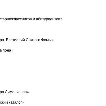
 старшеклассников и абитуриентов»
утра. Бестиарий Святого Фомы»
омпона»
ера Лимончелло»
ский каталог»