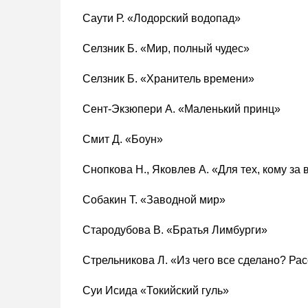
Саути Р. «Лодорский водопад»
Селзник Б. «Мир, полный чудес»
Селзник Б. «Хранитель времени»
Сент-Экзюпери А. «Маленький принц»
Смит Д. «Боун»
Снопкова Н., Яковлев А. «Для тех, кому за
Собакин Т. «Заводной мир»
Стародубова В. «Братья Лимбурги»
Стрельникова Л. «Из чего все сделано? Ра
Суи Исида «Токийский гуль»