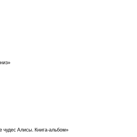
вниз»
е чудес Алисы. Книга-альбом»