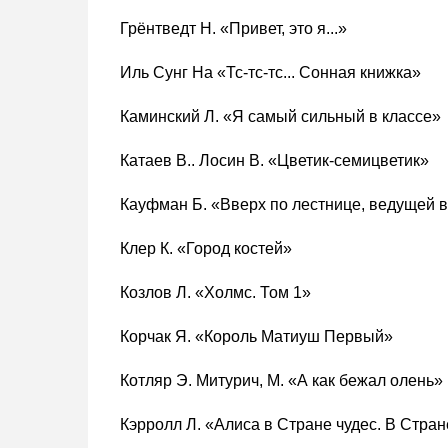
Грёнтведт Н. «Привет, это я...»
Иль Сунг На «Тс-тс-тс... Сонная книжка»
Каминский Л. «Я самый сильный в классе»
Катаев В.. Лосин В. «Цветик-семицветик»
Кауфман Б. «Вверх по лестнице, ведущей 
Клер К. «Город костей»
Козлов Л. «Холмс. Том 1»
Корчак Я. «Король Матиуш Первый»
Котляр Э. Митурич, М. «А как бежал олень»
Кэрролл Л. «Алиса в Стране чудес. В Стран