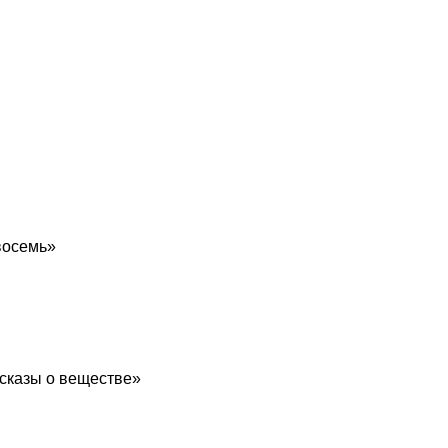
 восемь»
ссказы о веществе»