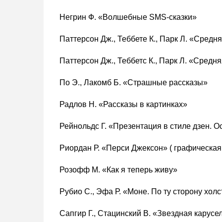
Негрин Ф. «Волшебные SMS-сказки»
Паттерсон Дж., Теббете К., Парк Л. «Средн
Паттерсон Дж., Теббетс К., Парк Л. «Сред
По Э., Лакомб Б. «Страшные рассказы»
Радлов Н. «Рассказы в картинках»
Рейнольдс Г. «Презентация в стиле дзен. О
Риордан Р. «Перси Джексон» ( графическая
Розофф М. «Как я теперь живу»
Рубио С., Эфа Р. «Моне. По ту сторону холс
Сапгир Г., Стацинский В. «Звездная карусе