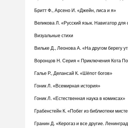
Бритт Ф., Арсено И. «Джейн, лиса и я»
Великова Л. «Русский язык. Навигатор для
Визуальные стихи
Вильке Д., Леонова А. «На другом берегу 
Воронцов Н. Серия « Приключения Кота П
Галье Р., Делансай К. «Шёпот богов»
Гоник Л. «Всемирная история»
Гоник Л. «Естественная наука в комиксах»
Грабенстейн К. «Побег из библиотеки мист
Гранин Д. «Керогаз и все другие. Ленинград