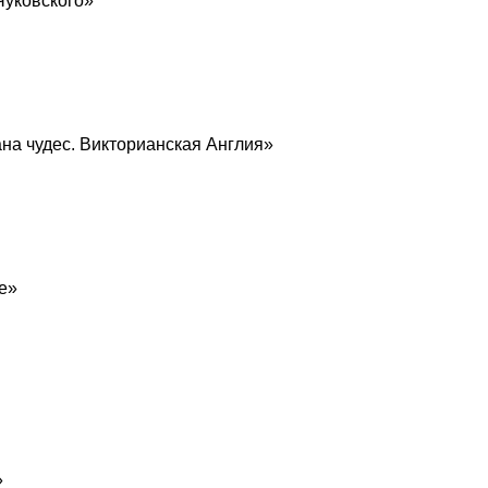
Чуковского»
ана чудес. Викторианская Англия»
е»
»