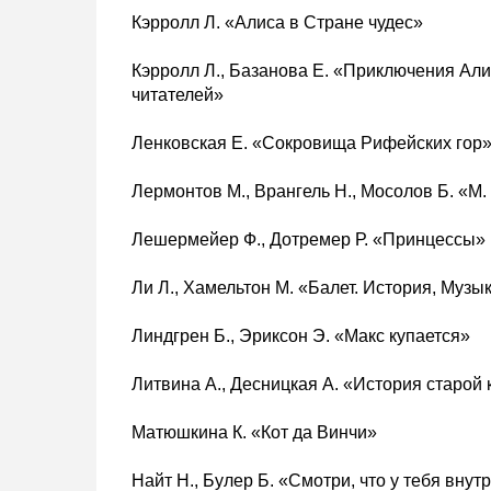
Кэрролл Л. «Алиса в Стране чудес»
Кэрролл Л., Базанова Е. «Приключения Али
читателей»
Ленковская Е. «Сокровища Рифейских гор
Лермонтов М., Врангель Н., Мосолов Б. «М.
Лешермейер Ф., Дотремер Р. «Принцессы»
Ли Л., Хамельтон М. «Балет. История, Музы
Линдгрен Б., Эриксон Э. «Макс купается»
Литвина А., Десницкая А. «История старой
Матюшкина К. «Кот да Винчи»
Найт Н., Булер Б. «Смотри, что у тебя внут