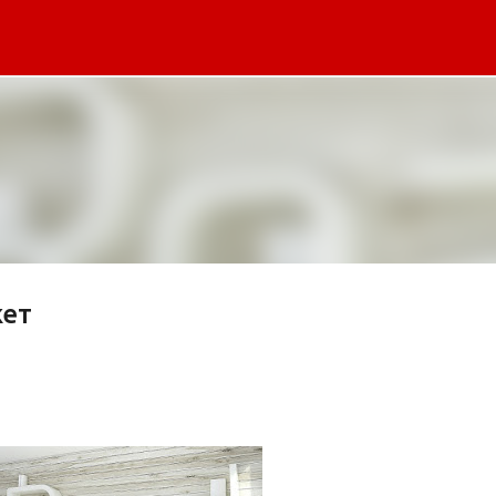
К основному контенту
жет