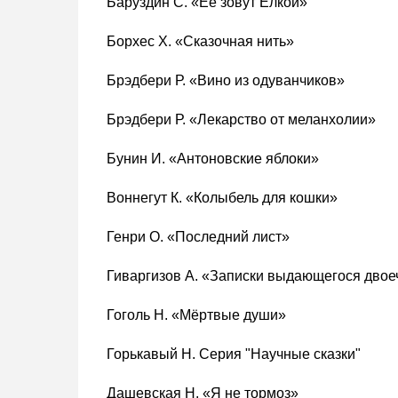
Баруздин С. «Ее зовут Елкой»
Борхес Х. «Сказочная нить»
Брэдбери Р. «Вино из одуванчиков»
Брэдбери Р. «Лекарство от меланхолии»
Бунин И. «Антоновские яблоки»
Воннегут К. «Колыбель для кошки»
Генри О. «Последний лист»
Гиваргизов А. «Записки выдающегося двое
Гоголь Н. «Мёртвые души»
Горькавый Н. Серия "Научные сказки"
Дашевская Н. «Я не тормоз»