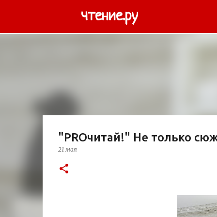
чтение.ру
"PROчитай!" Не только сю
21 мая