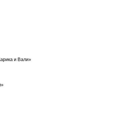
арика и Вали»
м»