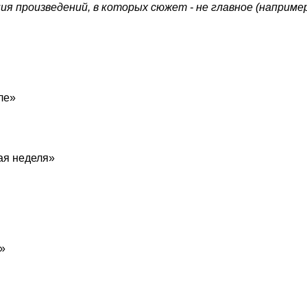
я произведений, в которых сюжет - не главное (например
ле»
ая неделя»
»