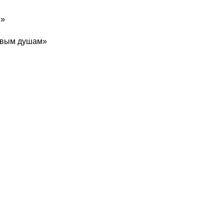
е»
ртвым душам»