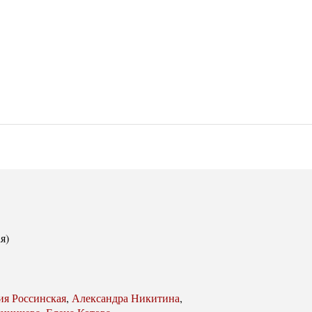
я)
ия Россинская
,
Александра Никитина
,