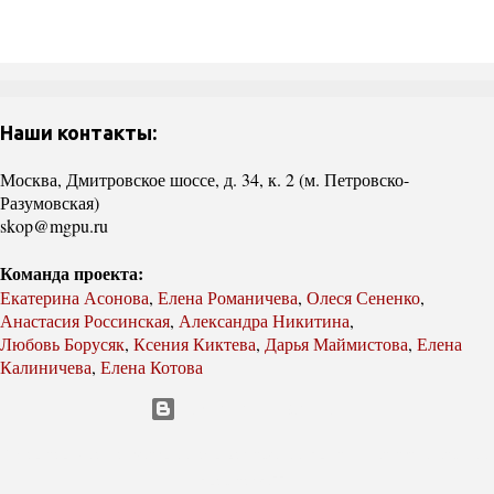
Наши контакты:
Москва, Дмитровское шоссе, д. 34, к. 2 (м. Петровско-
Разумовская)
skop@mgpu.ru
Команда проекта:
Екатерина Асонова
,
Елена Романичева
,
Олеся Сененко
,
Анастасия Россинская
,
Александра Никитина
,
Любовь Борусяк
,
Ксения Киктева
,
Дарья Маймистова
,
Елена
Калиничева
,
Елена Котова
Технологии Blogger
Лаборатория социокультурных образовательных практик института системных
проектов МГПУ