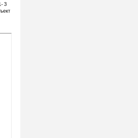
- 3
бъект