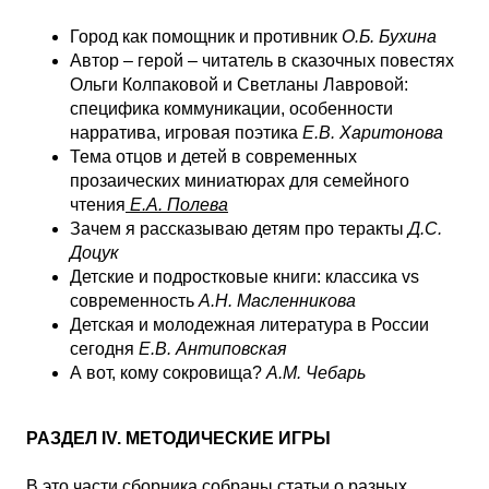
Город как помощник и противник
О.Б. Бухина
Автор – герой – читатель в сказочных повестях
Ольги Колпаковой и Светланы Лавровой:
специфика коммуникации, особенности
нарратива, игровая поэтика
Е.В. Харитонова
Тема отцов и детей в современных
прозаических миниатюрах для семейного
чтения
Е.А. Полева
Зачем я рассказываю детям про теракты
Д.С.
Доцук
Детские и подростковые книги: классика vs
современность
А.Н. Масленникова
Детская и молодежная литература в России
сегодня
Е.В. Антиповская
А вот, кому сокровища?
А.М. Чебарь
РАЗДЕЛ IV. МЕТОДИЧЕСКИЕ ИГРЫ
В это части сборника собраны статьи о разных